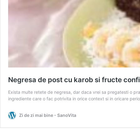
Negresa de post cu karob si fructe conf
Exista multe retete de negresa, dar daca vrei sa pregatesti o pr
ingrediente care o fac potrivita in orice context si in oricare per
Zi de zi mai bine - SanoVita