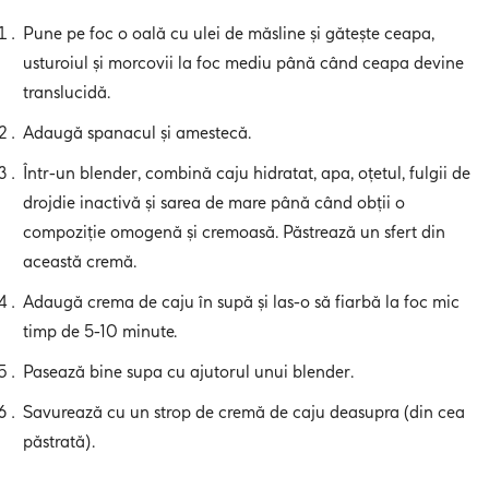
Pune pe foc o oală cu ulei de măsline și gătește ceapa,
usturoiul și morcovii la foc mediu până când ceapa devine
translucidă.
Adaugă spanacul și amestecă.
Într-un blender, combină caju hidratat, apa, oțetul, fulgii de
drojdie inactivă și sarea de mare până când obții o
compoziție omogenă și cremoasă. Păstrează un sfert din
această cremă.
Adaugă crema de caju în supă și las-o să fiarbă la foc mic
timp de 5-10 minute.
Pasează bine supa cu ajutorul unui blender.
Savurează cu un strop de cremă de caju deasupra (din cea
păstrată).