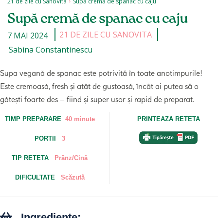
21 de zile cu SanoVita
Supă cremă de spanac cu caju
Supă cremă de spanac cu caju
21 DE ZILE CU SANOVITA
7 MAI 2024
Sabina Constantinescu
Supa vegană de spanac este potrivită în toate anotimpurile!
Este cremoasă, fresh și atât de gustoasă, încât ai putea să o
gătești foarte des – fiind și super ușor și rapid de preparat.
TIMP PREPARARE
40 minute
PRINTEAZA RETETA
PORTII
3
TIP RETETA
Prânz/Cină
DIFICULTATE
Scăzută
Ingrediente: