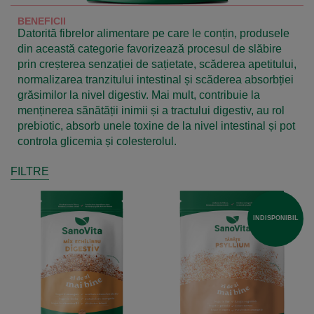
BENEFICII
Datorită fibrelor alimentare pe care le conțin, produsele
din această categorie favorizează procesul de slăbire
prin creșterea senzației de sațietate, scăderea apetitului,
normalizarea tranzitului intestinal și scăderea absorbției
grăsimilor la nivel digestiv. Mai mult, contribuie la
menținerea sănătății inimii și a tractului digestiv, au rol
prebiotic, absorb unele toxine de la nivel intestinal și pot
controla glicemia și colesterolul.
FILTRE
INDISPONIBIL