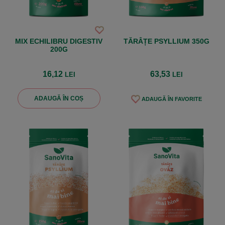
MIX ECHILIBRU DIGESTIV
TĂRÂȚE PSYLLIUM 350G
200G
16,12
63,53
LEI
LEI
ADAUGĂ ÎN COȘ
ADAUGĂ ÎN FAVORITE