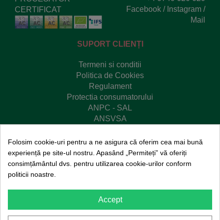
Facebook
/
Instagram
/
CERTIFICAT
Mail
SUPORT CLIENȚI
Termeni si conditii
Politica de Cookies
Regulament
Protectia consumatorului
ANPC - SAL
ANSVSA
Platforma SOL
Redu risipa
Folosim cookie-uri pentru a ne asigura că oferim cea mai bună
experiență pe site-ul nostru. Apasând „Permiteți” vă oferiți
consimțământul dvs. pentru utilizarea cookie-urilor conform
politicii noastre.
© Copyright 2020
SanoVita
. Toate drepturile
Accept
rezervate.
Toate prețurile afișate pe site sunt exprimate
în
LEI
și includ
TVA
(Taxa pe valoarea adăugată)