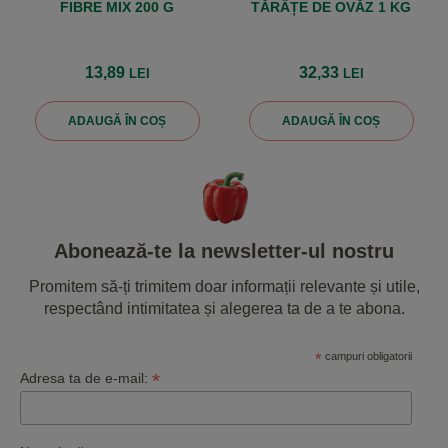
FIBRE MIX 200 G
TĂRÂȚE DE OVĂZ 1 KG
13,89
32,33
LEI
LEI
ADAUGĂ ÎN COȘ
ADAUGĂ ÎN COȘ
Abonează-te la newsletter-ul nostru
Promitem să-ți trimitem doar informații relevante și utile,
respectând intimitatea și alegerea ta de a te abona.
*
campuri obligatorii
*
Adresa ta de e-mail: