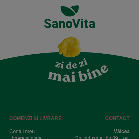
COMENZI SI LIVRARE
CONTACT
Contul meu
Vâlcea
Livrare si plata
Str. Industriei, Nr.89, Loc.