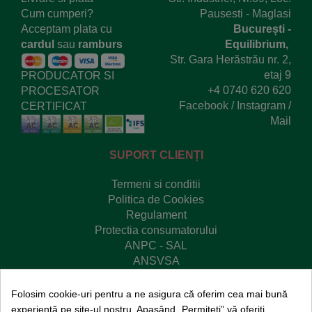
Cum cumperi?
Pausesti - Maglasi
Acceptam plata cu
București -
cardul
sau
ramburs
Equilibrium,
Str. Gara Herăstrău nr. 2,
etaj 9
PRODUCATOR SI
+4 0740 620 620
PROCESATOR
Facebook
/
Instagram
/
CERTIFICAT
Mail
SUPORT CLIENȚI
Termeni si conditii
Politica de Cookies
Regulament
Protectia consumatorului
ANPC - SAL
ANSVSA
Platforma SOL
Redu risipa
Folosim cookie-uri pentru a ne asigura că oferim cea mai bună
experiență pe site-ul nostru. Apasând „Permiteți” vă oferiți