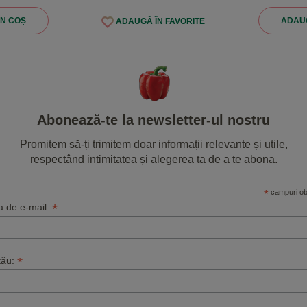
ÎN COȘ
ADAUG
ADAUGĂ ÎN FAVORITE
Abonează-te la newsletter-ul nostru
Promitem să-ți trimitem doar informații relevante și utile,
respectând intimitatea și alegerea ta de a te abona.
*
campuri obl
*
a de e-mail:
*
tău: