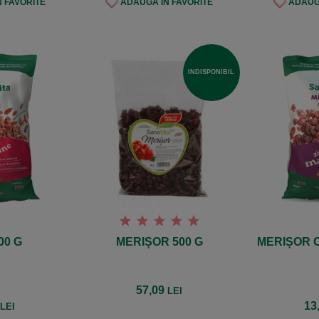
 FAVORITE
ADAUGĂ ÎN FAVORITE
ADAUGĂ
INDISPONIBIL
00 G
MERIȘOR 500 G
MERIȘOR C
57,09
LEI
1
13
LEI