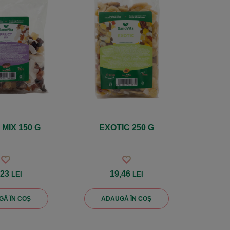
MIX 150 G
EXOTIC 250 G
,23
19,46
LEI
LEI
Ă ÎN COȘ
ADAUGĂ ÎN COȘ