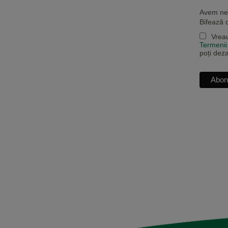
Avem nev
Bifează 
Vreau
Termenii 
poți dez