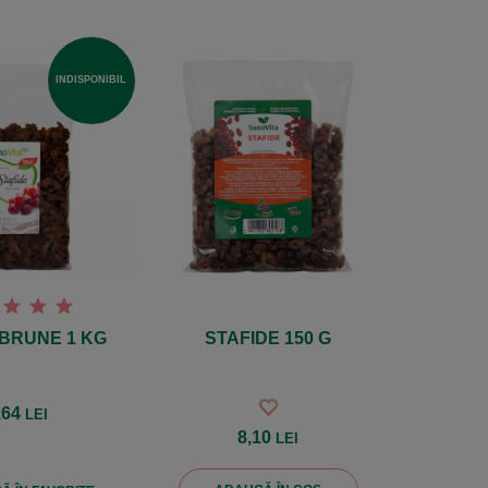
INDISPONIBIL
 BRUNE 1 KG
STAFIDE 150 G
,64
LEI
8,10
LEI