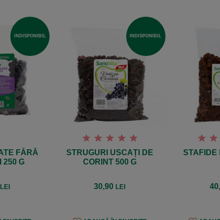
INDISPONIBIL
INDISPONIBIL
ATE FĂRĂ
STRUGURI USCAȚI DE
STAFIDE
 250 G
CORINT 500 G
9
30,90
40
LEI
LEI