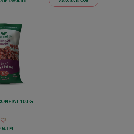
ADAUGĂ ÎN COȘ
 ÎN FAVORITE
ONFIAT 100 G
,04
LEI