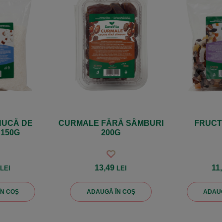
NUCĂ DE
CURMALE FĂRĂ SÂMBURI
FRUCT 
150G
200G
1
13,49
11
LEI
LEI
ÎN COȘ
ADAUGĂ ÎN COȘ
ADAUG