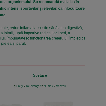
ătatea organismului. Se recomandă mai ales în
hic intens, sportivilor și elevilor, ca înlocuitoare
ate.
brate, reduc inflamația, susțin sănătatea digestivă,
 inimii, luptă împotriva radicalilor liberi, a
lui, îmbunătățesc funcționarea creierului, împiedică
pielea și părul.
Sortare
/
/
/
Preț
Relevanță
Nume
Vânzări