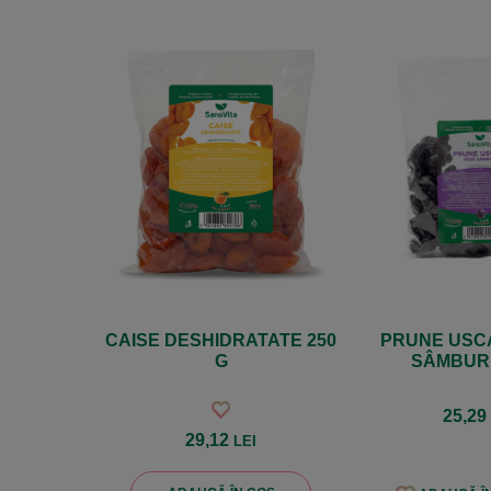
CAISE DESHIDRATATE 250
PRUNE USC
G
SÂMBURI
25,2
29,12
LEI