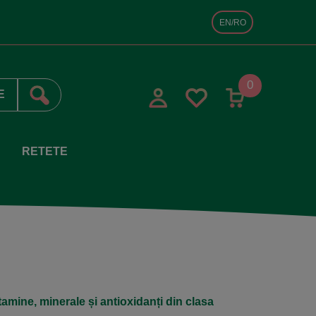
EN/RO
0
RETETE
tamine, minerale și antioxidanți din clasa