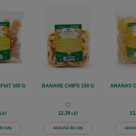
FIAT 100 G
BANANE CHIPS 150 G
ANANAS C
3
12,39
13
LEI
LEI
ÎN COȘ
ADAUGĂ ÎN COȘ
ADAUG