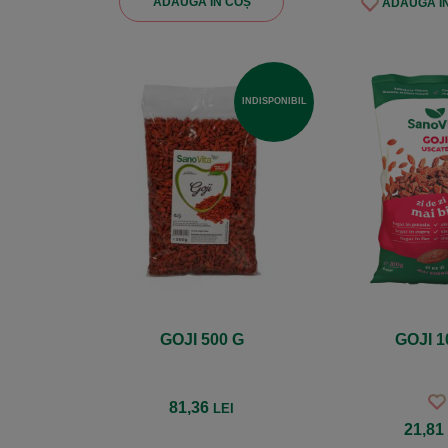
ADAUGĂ ÎN COȘ
ADAUGĂ ÎN
INDISPONIBIL
GOJI 500 G
GOJI 1
81,36
LEI
21,8