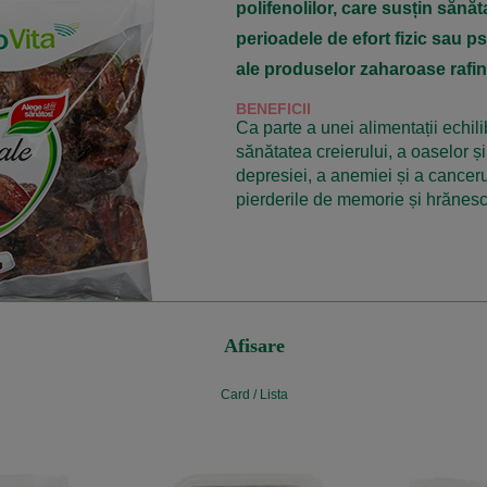
polifenolilor, care susțin săn
perioadele de efort fizic sau psi
ale produselor zaharoase rafin
BENEFICII
Ca parte a unei alimentații echili
sănătatea creierului, a oaselor și a
depresiei, a anemiei și a canceru
pierderile de memorie și hrănesc 
Afisare
Card
/
Lista