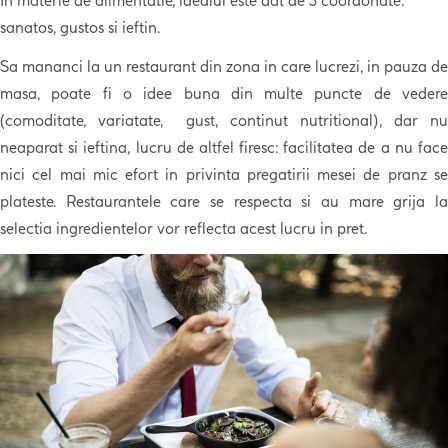
In materie de alimentatie, idealul este dat de 3 coordonate:
sanatos, gustos si ieftin.
Sa mananci la un restaurant din zona in care lucrezi, in pauza de
masa, poate fi o idee buna din multe puncte de vedere
(comoditate, variatate, gust, continut nutritional), dar nu
neaparat si ieftina, lucru de altfel firesc: facilitatea de a nu face
nici cel mai mic efort in privinta pregatirii mesei de pranz se
plateste. Restaurantele care se respecta si au mare grija la
selectia ingredientelor vor reflecta acest lucru in pret.