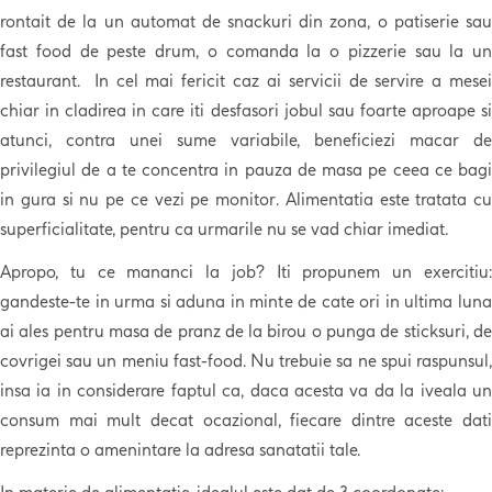
rontait de la un automat de snackuri din zona, o patiserie sau
fast food de peste drum, o comanda la o pizzerie sau la un
restaurant. In cel mai fericit caz ai servicii de servire a mesei
chiar in cladirea in care iti desfasori jobul sau foarte aproape si
atunci, contra unei sume variabile, beneficiezi macar de
privilegiul de a te concentra in pauza de masa pe ceea ce bagi
in gura si nu pe ce vezi pe monitor. Alimentatia este tratata cu
superficialitate, pentru ca urmarile nu se vad chiar imediat.
Apropo, tu ce mananci la job? Iti propunem un exercitiu:
gandeste-te in urma si aduna in minte de cate ori in ultima luna
ai ales pentru masa de pranz de la birou o punga de sticksuri, de
covrigei sau un meniu fast-food. Nu trebuie sa ne spui raspunsul,
insa ia in considerare faptul ca, daca acesta va da la iveala un
consum mai mult decat ocazional, fiecare dintre aceste dati
reprezinta o amenintare la adresa sanatatii tale.