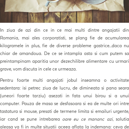
In ziua de azi din ce in ce mai multi dintre angajatii din
Romania, mai ales corporatisti, se plang fie de acumularea
kilogramele in plus, fie de diverse probleme gastrice…daca nu
chiar de amandoua. De ce se intampla asta si cum putem sa
preintampinam aparitia unor dezechilibre alimentare cu urmari
grave, vom discuta in cele ce urmeaza.
Pentru foarte multi angajati jobul inseamna o activitate
sedentara: isi petrec ziua de lucru, de dimineata si pana seara
(uneori foarte tarziu) asezati in fata unui birou si a unui
computer. Pauza de masa se desfasoara si ea de multe ori intre
tastatura si mouse, presati de termene limita si emailuri urgente,
iar cand se pune intrebarea
oare eu ce mananc azi
, soluti
aleasa va fi in multe situatii aceea aflata la indemana: ceva de