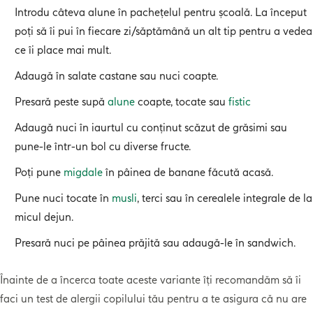
Introdu câteva alune în pachețelul pentru școală. La început
poți să îi pui în fiecare zi/săptămână un alt tip pentru a vedea
ce îi place mai mult.
Adaugă în salate castane sau nuci coapte.
Presară peste supă
alune
coapte, tocate sau
fistic
Adaugă nuci în iaurtul cu conținut scăzut de grăsimi sau
pune-le într-un bol cu diverse fructe.
Poți pune
migdale
în pâinea de banane făcută acasă.
Pune nuci tocate în
musli
, terci sau în cerealele integrale de la
micul dejun.
Presară nuci pe pâinea prăjită sau adaugă-le în sandwich.
Înainte de a încerca toate aceste variante îți recomandăm să îi
faci un test de alergii copilului tău pentru a te asigura că nu are