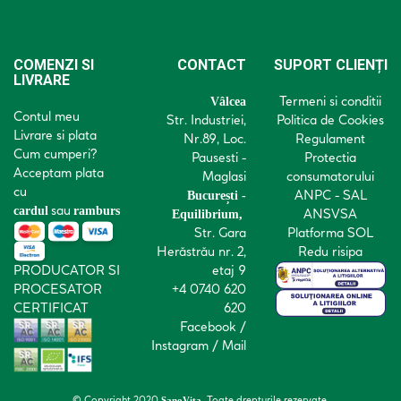
COMENZI SI
CONTACT
SUPORT CLIENȚI
LIVRARE
Termeni si conditii
Vâlcea
Contul meu
Str. Industriei,
Politica de Cookies
Livrare si plata
Nr.89, Loc.
Regulament
Cum cumperi?
Pausesti -
Protectia
Acceptam plata
Maglasi
consumatorului
cu
ANPC - SAL
București -
sau
cardul
ramburs
ANSVSA
Equilibrium,
Str. Gara
Platforma SOL
Herăstrău nr. 2,
Redu risipa
PRODUCATOR SI
etaj 9
PROCESATOR
+4 0740 620
CERTIFICAT
620
Facebook
/
Instagram
/
Mail
© Copyright 2020
. Toate drepturile rezervate.
SanoVita