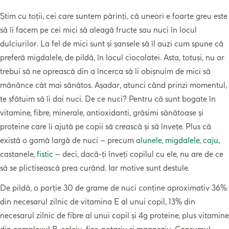
Știm cu toții, cei care suntem părinți, că uneori e foarte greu este
să îi facem pe cei mici să aleagă fructe sau nuci în locul
dulciurilor. La fel de mici sunt și șansele să îl auzi cum spune că
preferă migdalele, de pildă, în locul ciocolatei. Asta, totuși, nu ar
trebui să ne oprească din a încerca să îi obișnuim de mici să
mănânce cât mai sănătos. Așadar, atunci când prinzi momentul,
te sfătuim să îi dai nuci. De ce nuci? Pentru că sunt bogate în
vitamine, fibre, minerale, antioxidanti, grăsimi sănătoase și
proteine care îi ajută pe copii să crească și să învețe. Plus că
există o gamă largă de nuci – precum
alunele
,
migdalele
,
caju
,
castanele,
fistic
– deci, dacă-ți înveți copilul cu ele, nu are de ce
să se plictisească prea curând. Iar motive sunt destule.
De pildă, o porție 30 de grame de nuci conține aproximativ 36%
din necesarul zilnic de vitamina E al unui copil, 13% din
necesarul zilnic de fibre al unui copil și 4g proteine, plus vitamine