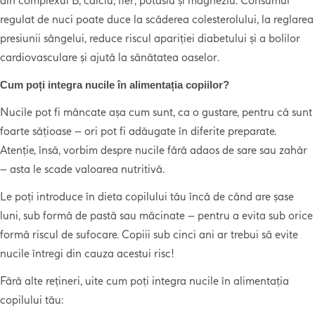
din complexul B, calciu, fier, potasiu și magneziu. Consumul
regulat de nuci poate duce la scăderea colesterolului, la reglarea
presiunii sângelui, reduce riscul apariției diabetului și a bolilor
cardiovasculare și ajută la sănătatea oaselor.
Cum poți integra nucile în alimentația copiilor?
Nucile pot fi mâncate așa cum sunt, ca o gustare, pentru că sunt
foarte sățioase – ori pot fi adăugate în diferite preparate.
Atenție, însă, vorbim despre nucile fără adaos de sare sau zahăr
– asta le scade valoarea nutritivă.
Le poți introduce în dieta copilului tău încă de când are șase
luni, sub formă de pastă sau măcinate – pentru a evita sub orice
formă riscul de sufocare. Copiii sub cinci ani ar trebui să evite
nucile întregi din cauza acestui risc!
Fără alte rețineri, uite cum poți integra nucile în alimentația
copilului tău: