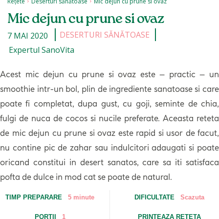
Rețete
Deserturi sănătoase
Mic dejun cu prune si ovaz
Mic dejun cu prune si ovaz
DESERTURI SĂNĂTOASE
7 MAI 2020
Expertul SanoVita
Acest mic dejun cu prune si ovaz este – practic – un
smoothie intr-un bol, plin de ingrediente sanatoase si care
poate fi completat, dupa gust, cu goji, seminte de chia,
fulgi de nuca de cocos si nucile preferate. Aceasta reteta
de mic dejun cu prune si ovaz este rapid si usor de facut,
nu contine pic de zahar sau indulcitori adaugati si poate
oricand constitui in desert sanatos, care sa iti satisfaca
pofta de dulce in mod cat se poate de natural.
TIMP PREPARARE
5 minute
DIFICULTATE
Scazuta
PORTII
1
PRINTEAZA RETETA