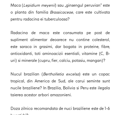
Maca (
Lepidium meyenii
) sau „ginsengul peruvian” este
o planta din familia
Brassicaceae
, care este cultivata
pentru radacina ei tuberculoasa?
Radacina de maca este consumata pe post de
supliment alimentar deoarece nu contine colesterol,
este saraca in grasimi, dar bogata in proteine, fibre,
antioxidanti, toti aminoacizii esentiali, vitamine (C, B-
uri) si minerale (cupru, fier, calciu, potasiu, mangan)?
Nucul brazilian (
Bertholletia excelsa
) este un copac
tropical, din America de Sud, ale carui seminte sunt
nucile braziliene? In Brazilia, Bolivia si Peru este ilegala
taierea acestor arbori amazonieni.
Doza zilnica recomandata de nuci braziliene este de 1-6