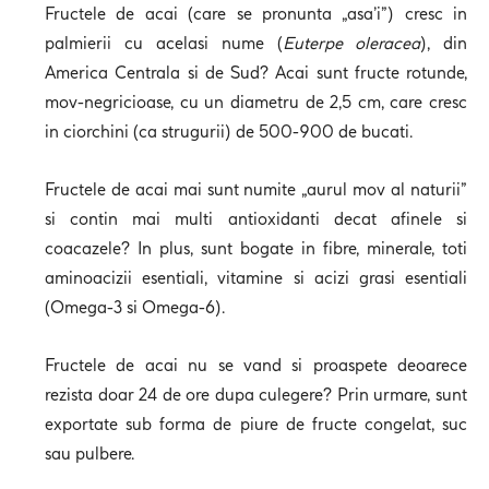
Fructele de acai (care se pronunta „asa’i”) cresc in
palmierii cu acelasi nume (
Euterpe oleracea
), din
America Centrala si de Sud? Acai sunt fructe rotunde,
mov-negricioase, cu un diametru de 2,5 cm, care cresc
in ciorchini (ca strugurii) de 500-900 de bucati.
Fructele de acai mai sunt numite „aurul mov al naturii”
si contin mai multi antioxidanti decat afinele si
coacazele? In plus, sunt bogate in fibre, minerale, toti
aminoacizii esentiali, vitamine si acizi grasi esentiali
(Omega-3 si Omega-6).
Fructele de acai nu se vand si proaspete deoarece
rezista doar 24 de ore dupa culegere? Prin urmare, sunt
exportate sub forma de piure de fructe congelat, suc
sau pulbere.