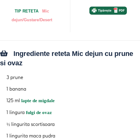
TIP RETETA
Mic
dejun/Gustare/Desert
Ingrediente reteta Mic dejun cu prune
si ovaz
3 prune
1 banana
125 ml
lapte de migdale
1 lingura
fulgi de ovaz
½ lingurita scortisoara
1 lingurita maca pudra