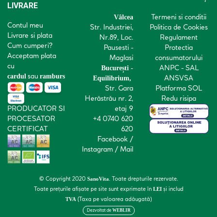
LIVRARE
Termeni si conditii
Vâlcea
Contul meu
Str. Industriei,
Politica de Cookies
Livrare si plata
Nr.89, Loc.
Regulament
Cum cumperi?
Pausesti -
Protectia
Acceptam plata
Maglasi
consumatorului
cu
ANPC - SAL
București -
sau
cardul
ramburs
ANSVSA
Equilibrium,
Str. Gara
Platforma SOL
Herăstrău nr. 2,
Redu risipa
PRODUCATOR SI
etaj 9
PROCESATOR
+4 0740 620
CERTIFICAT
620
Facebook
/
Instagram
/
Mail
© Copyright 2020
. Toate drepturile rezervate.
SanoVita
Toate prețurile afișate pe site sunt exprimate în
și includ
LEI
(Taxa pe valoarea adăugată)
TVA
Dezvoltat de
WEBLIR