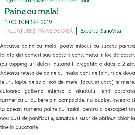
Rețete
Aluaturi și Pâine de casă
Paine cu malai
Paine cu malai
10 OCTOMBRIE 2019
ALUATURI ȘI PÂINE DE CASĂ
Expertul SanoVita
Aceasta paine cu malai poate inlocui cu succes painea
feliata din comert sau poate fi consumata in loc de desert
(cu topping-uri dulci), putand fi pregatita o data la 2 zile.
Aceasta reteta de paine cu malai contine fainuri de doua
feluri, lapte de soia, sos de mere (facut in casa) si miere,
culoarea galbena intensa a aluatului fiind datorata
turmericului pulbere din compozitie, nu oualor. Incearc si
tu aceast rumena paine cu malai, pentru a descoperi un
nou gust de panificatie, sanatos si usor de obtinut chiar la
tine in bucatarie!