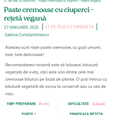
21 de zile cu SanoVita
Paste cremoase cu ciuperci - rețetă vegană
Paste cremoase cu ciuperci –
rețetă vegană
21 DE ZILE CU SANOVITA
27 IANUARIE 2025
Sabina Constantinescu
Acestea sunt niște paste cremoase, cu gust umami,
tare, tare delicioase!
Recomandarea noastră este să folosești băutură
vegetală de ovăz, căci este una dintre cele mai
cremoase băuturi pe bază de plante. O poți înlocui cu
băutură vegetală de cocos la conservă sau cu cea de
caju.
TIMP PREPARARE
35 min
DIFICULTATE
Scăzută
PORTII
2
PRINTEAZA RETETA