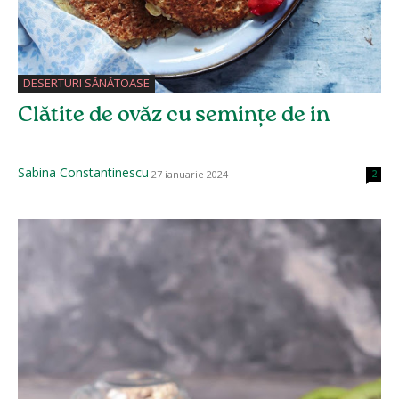
DESERTURI SĂNĂTOASE
Clătite de ovăz cu semințe de in
Sabina Constantinescu
27 ianuarie 2024
2