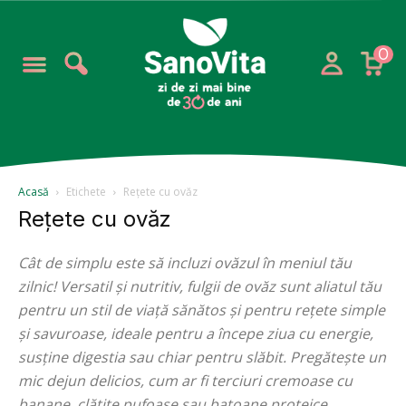
0
Acasă
Etichete
Rețete cu ovăz
Rețete cu ovăz
Cât de simplu este să incluzi ovăzul în meniul tău
zilnic! Versatil și nutritiv, fulgii de ovăz sunt aliatul tău
pentru un stil de viață sănătos și pentru rețete simple
și savuroase, ideale pentru a începe ziua cu energie,
susține digestia sau chiar pentru slăbit. Pregătește un
mic dejun delicios, cum ar fi terciuri cremoase cu
banane, clătite pufoase sau batoane proteice.