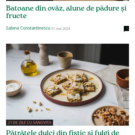
Batoane din ovăz, alune de pădure și
fructe
Sabina Constantinescu
31 mai 2024
2
21 DE ZILE CU SANOVITA
Pătrățele dulci din fistic și fulgi de