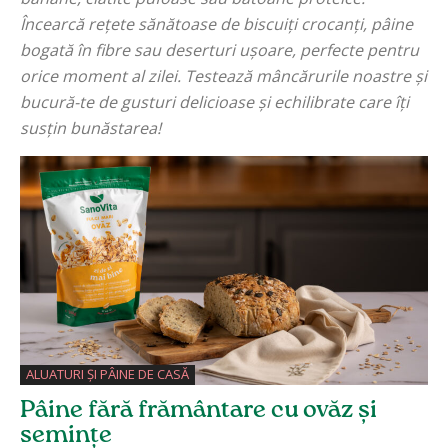
Încearcă rețete sănătoase de biscuiți crocanți, pâine
bogată în fibre sau deserturi ușoare, perfecte pentru
orice moment al zilei. Testează mâncărurile noastre și
bucură-te de gusturi delicioase și echilibrate care îți
susțin bunăstarea!
ALUATURI ȘI PÂINE DE CASĂ
Pâine fără frământare cu ovăz și
semințe