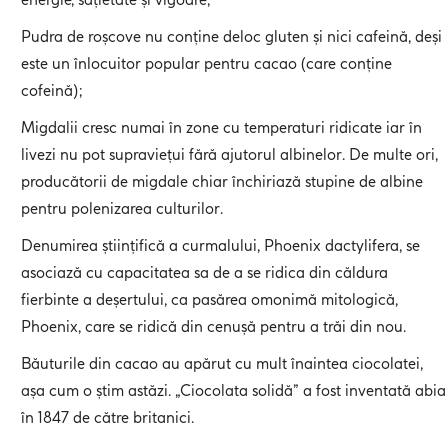
Pudra de roșcove nu conține deloc gluten și nici cafeină, deși
este un înlocuitor popular pentru cacao (care conține
cofeină);
Migdalii cresc numai în zone cu temperaturi ridicate iar în
livezi nu pot supraviețui fără ajutorul albinelor. De multe ori,
producătorii de migdale chiar închiriază stupine de albine
pentru polenizarea culturilor.
Denumirea științifică a curmalului, Phoenix dactylifera, se
asociază cu capacitatea sa de a se ridica din căldura
fierbinte a deșertului, ca pasărea omonimă mitologică,
Phoenix, care se ridică din cenușă pentru a trăi din nou.
Băuturile din cacao au apărut cu mult înaintea ciocolatei,
așa cum o știm astăzi. „Ciocolata solidă” a fost inventată abia
în 1847 de către britanici.