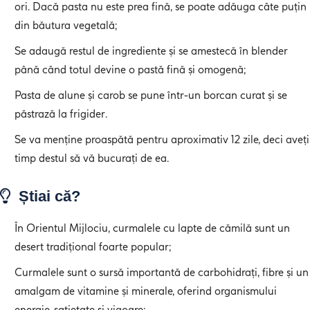
ori. Dacă pasta nu este prea fină, se poate adăuga câte puțin
din băutura vegetală;
Se adaugă restul de ingrediente și se amestecă în blender
până când totul devine o pastă fină și omogenă;
Pasta de alune și carob se pune într-un borcan curat și se
păstrază la frigider.
Se va menține proaspătă pentru aproximativ 12 zile, deci aveți
timp destul să vă bucurați de ea.
Știai că?
În Orientul Mijlociu, curmalele cu lapte de cămilă sunt un
desert tradițional foarte popular;
Curmalele sunt o sursă importantă de carbohidrați, fibre și un
amalgam de vitamine și minerale, oferind organismului
energie, sațietate și vigoare;