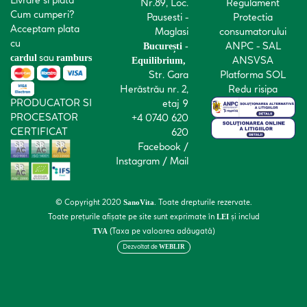
Nr.89, Loc.
Regulament
Cum cumperi?
Pausesti -
Protectia
Acceptam plata
Maglasi
consumatorului
cu
ANPC - SAL
București -
sau
cardul
ramburs
ANSVSA
Equilibrium,
Str. Gara
Platforma SOL
Herăstrău nr. 2,
Redu risipa
PRODUCATOR SI
etaj 9
PROCESATOR
+4 0740 620
CERTIFICAT
620
Facebook
/
Instagram
/
Mail
© Copyright 2020
. Toate drepturile rezervate.
SanoVita
Toate prețurile afișate pe site sunt exprimate în
și includ
LEI
(Taxa pe valoarea adăugată)
TVA
Dezvoltat de
WEBLIR