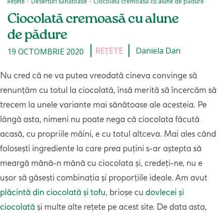
Rețete
Deserturi sănătoase
Ciocolată cremoasă cu alune de pădure
Ciocolată cremoasă cu alune
de pădure
REȚETE
Daniela Dan
19 OCTOMBRIE 2020
Nu cred că ne va putea vreodată cineva convinge să
renunțăm cu totul la ciocolată, însă merită să încercăm să
trecem la unele variante mai sănătoase ale acesteia. Pe
lângă asta, nimeni nu poate nega că ciocolata făcută
acasă, cu propriile mâini, e cu totul altceva. Mai ales când
folosești ingrediente la care prea puțini s-ar aștepta să
meargă mână-n mână cu ciocolata și, credeți-ne, nu e
ușor să găsești combinația și proporțiile ideale. Am avut
plăcintă din ciocolată și tofu
, brioșe cu
dovlecei și
ciocolată
și multe alte rețete pe acest site. De data asta,