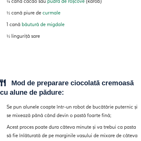
¼ cană cacao sau
pudră de roșcove
(karob)
½ cană piure de
curmale
1 cană
băutură de migdale
½ linguriță sare
Mod de preparare ciocolată cremoasă
cu alune de pădure:
Se pun alunele coapte într-un robot de bucătărie puternic și
se mixează până când devin o pastă foarte fină;
Acest proces poate dura câteva minute și va trebui ca pasta
să fie înlăturată de pe marginile vasului de mixare de câteva