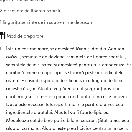
8 g semințe de floarea-soarelui
1 linguriță semințe de in sau semințe de susan
Mod de preparare:
Într-un castron mare, se amestecă făina și drojdia. Adaugă
ovăzul, semințele de dovleac, semințele de floarea soarelui,
semințele de in și sarea și amestecă pentru a le omogeniza. Se
combină mierea și apa, apoi se toarnă peste ingredientele
uscate. Folosind o spatulă de silicon sau o lingură de lemn,
amestecă ușor. Aluatul va părea uscat și zgrunțuros, dar
continuați să-l amesteci până când toată făina este umezită.
Dacă este necesar, folosește-ți mâinile pentru a amesteca
ingredientele aluatului. Aluatul va fi foarte lipicios.
Modelează cât de bine poți o bilă în castron. (Sfat: amestecă
aluatul cu mâna. Aluatul este prea lipicios pentru un mixer).