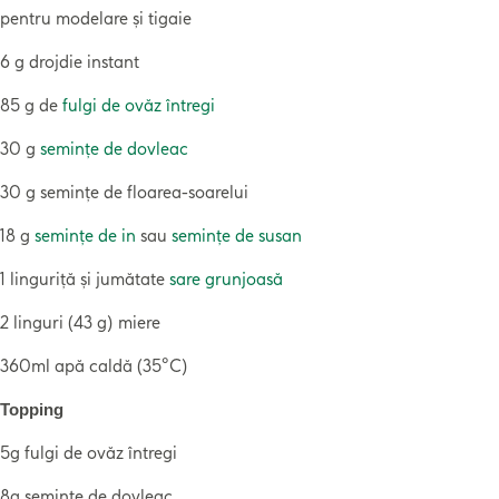
pentru modelare și tigaie
6 g drojdie instant
85 g de
fulgi de ovăz întregi
30 g
semințe de dovleac
30 g semințe de floarea-soarelui
18 g
semințe de in
sau
semințe de susan
1 linguriță și jumătate
sare grunjoasă
2 linguri (43 g) miere
360ml apă caldă (35°C)
Topping
5g fulgi de ovăz întregi
8g semințe de dovleac