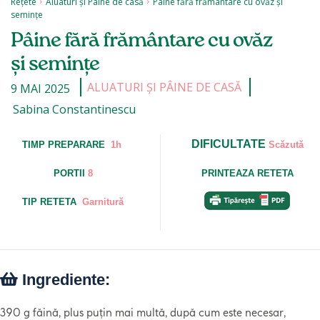
Rețete
Aluaturi și Pâine de casă
Pâine fără frământare cu ovăz și
semințe
Pâine fără frământare cu ovăz
și semințe
ALUATURI ȘI PÂINE DE CASĂ
9 MAI 2025
Sabina Constantinescu
DIFICULTATE
TIMP PREPARARE
1h
Scăzută
PORTII
8
PRINTEAZA RETETA
TIP RETETA
Garnitură
Ingrediente:
390 g făină, plus puțin mai multă, după cum este necesar,