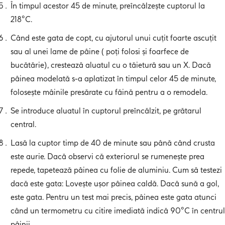
În timpul acestor 45 de minute, preîncălzește cuptorul la
218°C.
Când este gata de copt, cu ajutorul unui cuțit foarte ascuțit
sau al unei lame de pâine ( poți folosi și foarfece de
bucătărie), crestează aluatul cu o tăietură sau un X. Dacă
pâinea modelată s-a aplatizat în timpul celor 45 de minute,
folosește mâinile presărate cu făină pentru a o remodela.
Se introduce aluatul în cuptorul preîncălzit, pe grătarul
central.
Lasă la cuptor timp de 40 de minute sau până când crusta
este aurie. Dacă observi că exteriorul se rumenește prea
repede, tapetează pâinea cu folie de aluminiu. Cum să testezi
dacă este gata: Lovește ușor pâinea caldă. Dacă sună a gol,
este gata. Pentru un test mai precis, pâinea este gata atunci
când un termometru cu citire imediată indică 90°C în centrul
pâinii.