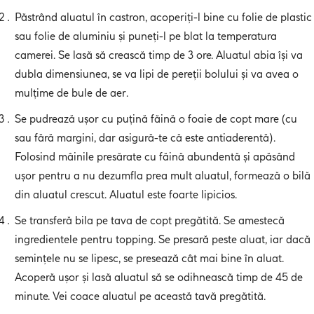
Păstrând aluatul în castron, acoperiți-l bine cu folie de plastic
sau folie de aluminiu și puneți-l pe blat la temperatura
camerei. Se lasă să crească timp de 3 ore. Aluatul abia își va
dubla dimensiunea, se va lipi de pereții bolului și va avea o
mulțime de bule de aer.
Se pudrează ușor cu puțină făină o foaie de copt mare (cu
sau fără margini, dar asigură-te că este antiaderentă).
Folosind mâinile presărate cu făină abundentă și apăsând
ușor pentru a nu dezumfla prea mult aluatul, formează o bilă
din aluatul crescut. Aluatul este foarte lipicios.
Se transferă bila pe tava de copt pregătită. Se amestecă
ingredientele pentru topping. Se presară peste aluat, iar dacă
semințele nu se lipesc, se presează cât mai bine în aluat.
Acoperă ușor și lasă aluatul să se odihnească timp de 45 de
minute. Vei coace aluatul pe această tavă pregătită.