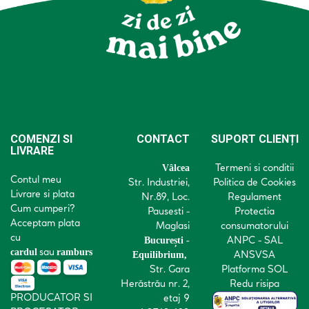
COMENZI SI
CONTACT
SUPORT CLIENȚI
LIVRARE
Termeni si conditii
Vâlcea
Contul meu
Str. Industriei,
Politica de Cookies
Livrare si plata
Nr.89, Loc.
Regulament
Cum cumperi?
Pausesti -
Protectia
Acceptam plata
Maglasi
consumatorului
cu
ANPC - SAL
București -
sau
cardul
ramburs
ANSVSA
Equilibrium,
Str. Gara
Platforma SOL
Herăstrău nr. 2,
Redu risipa
PRODUCATOR SI
etaj 9