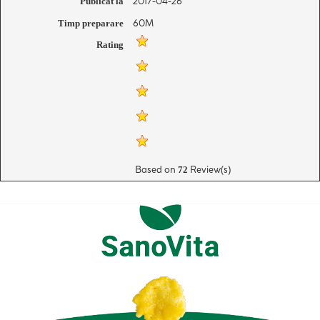
2017-04-26
Publicat la
60M
Timp preparare
Rating
Based on
Review(s)
72