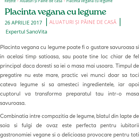
Rețete
Aluaturi și Pâine de casă
Placinta vegana cu legume
Placinta vegana cu legume
ALUATURI ȘI PÂINE DE CASĂ
26 APRILIE 2017
Expertul SanoVita
Placinta vegana cu legume poate fi o gustare savuroasa si
in acelasi timp satioasa, sau poate tine loc chiar de fel
principal daca doresti sa iei o masa mai usoara. Timpul de
pregatire nu este mare, practic vei munci doar sa toci
cateva legume si sa amesteci ingredientele, iar apoi
cuptorul va transforma preparatul tau intr-o masa
savuroasa.
Combinatia intre compozitia de legume,
blatul din lapte de
soia si fulgi de ovaz este perfecta pentru iubitorii
gastronomiei vegane si o delicioasa provocare pentru toti