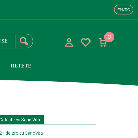
EN/RO
0
RETETE
Gateste cu Sano Vita
21 de zile cu SanoVita