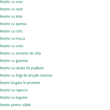
Rețete cu soia
Rețete cu năut
Rețete cu linte
Rețete cu quinoa
Rețete cu tofu
Rețete cu hrișcă
Rețete cu ovăz
Rețete cu semințe de chia
Rețete cu granola
Rețete cu tărâțe de psyllium
Rețete cu fulgi de drojdie inactivă
Rețete bogate în proteine
Rețete cu tapioca
Rețete cu legume
Rețete pentru slăbit