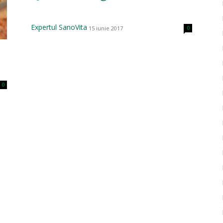
Expertul SanoVita
15 iunie 2017
0
0