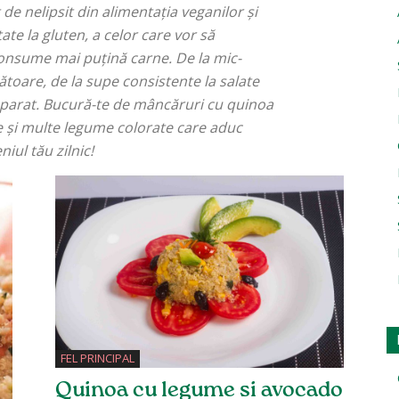
de nelipsit din alimentația veganilor și
ate la gluten, a celor care vor să
consume mai puțină carne. De la mic-
ătoare, de la supe consistente la salate
reparat. Bucură-te de mâncăruri cu quinoa
e și multe legume colorate care aduc
iul tău zilnic!
FEL PRINCIPAL
Quinoa cu legume si avocado