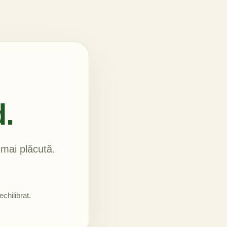
.
 mai plăcută.
chilibrat.