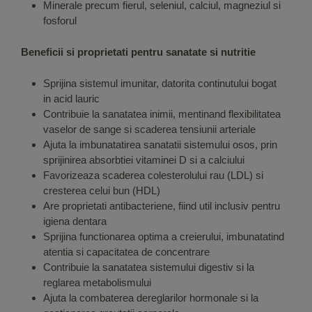
Minerale precum fierul, seleniul, calciul, magneziul si
fosforul
Beneficii si proprietati pentru sanatate si nutritie
Sprijina sistemul imunitar, datorita continutului bogat
in acid lauric
Contribuie la sanatatea inimii, mentinand flexibilitatea
vaselor de sange si scaderea tensiunii arteriale
Ajuta la imbunatatirea sanatatii sistemului osos, prin
sprijinirea absorbtiei vitaminei D si a calciului
Favorizeaza scaderea colesterolului rau (LDL) si
cresterea celui bun (HDL)
Are proprietati antibacteriene, fiind util inclusiv pentru
igiena dentara
Sprijina functionarea optima a creierului, imbunatatind
atentia si capacitatea de concentrare
Contribuie la sanatatea sistemului digestiv si la
reglarea metabolismului
Ajuta la combaterea dereglarilor hormonale si la