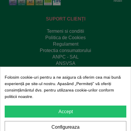
Mail
SUPORT CLIENȚI
Termeni si conditii
Politica de Cookies
Regulament
Protectia consumatorului
ANPC - SAL
ANSVSA
Platforma SOL
Redu risipa
Folosim cookie-uri pentru a ne asigura că oferim cea mai bună
experiență pe site-ul nostru. Apasând „Permiteți” vă oferiți
consimțământul dvs. pentru utilizarea cookie-urilor conform
politicii noastre.
© Copyright 2020
SanoVita
. Toate drepturile
rezervate.
Toate prețurile afișate pe site sunt exprimate
Accept
în
LEI
și includ
TVA
(Taxa pe valoarea adăugată)
Configureaza
Dezvoltat de
WEBLIR