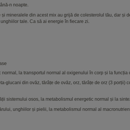
până-n noapte.
le și mineralele din acest mix au grijă de colesterolul tău, dar și d
și unghiilor tale. Ca să ai energie în fiecare zi.
oase
ormal, la transportul normal al oxigenului în corp și la funcția
ucani din ovăz, tărâțe de ovăz, orz, tărâțe de orz (3 porții) co
i sistemului osos, la metabolismul energetic normal și la sinte
ului, unghiilor și pielii, la metabolismul normal al macronutrienț