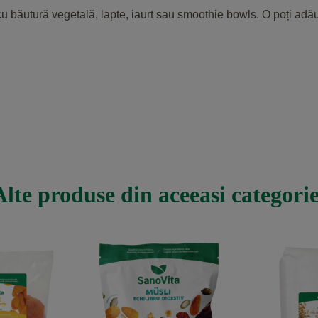
băutură vegetală, lapte, iaurt sau smoothie bowls. O poți adău
Alte produse din aceeasi categorie