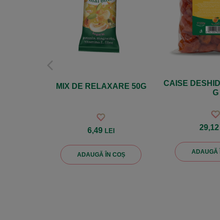
CAISE DESHI
MIX DE RELAXARE 50G
G
29,1
6,49
LEI
ADAUGĂ 
ADAUGĂ ÎN COȘ