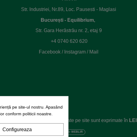
Str. Industriei, Nr.89, Loc. Pausesti - Maglasi
București - Equilibrium,
Str. Gara Herăstrău nr. 2, etaj 9
+4 0740 620 620
Facebook
/
Instagram
/
Mail
iență pe site-ul nostru. Apasând
or conform politicii noastre.
ile rezervate.
Toate prețurile afișate pe site sunt exprimate în
LEI
Configureaza
Dezvoltat de
WEBLIR