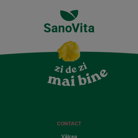
CONTACT
Vâlcea