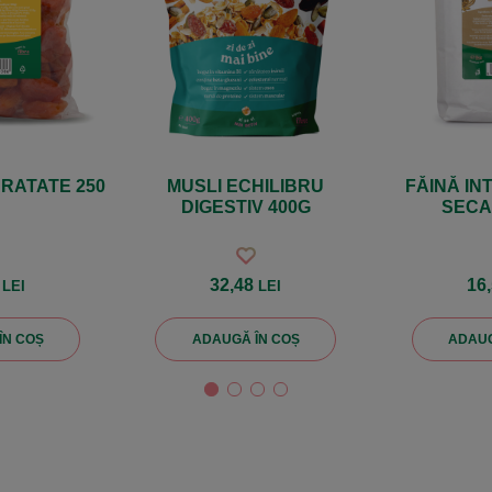
DRATATE 250
MUSLI ECHILIBRU
FĂINĂ IN
DIGESTIV 400G
SECA
2
32,48
16
LEI
LEI
ÎN COȘ
ADAUGĂ ÎN COȘ
ADAUG