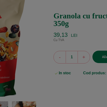
granola cu fruc
350g
39,13
LEI
Cu TVA
-
+
AD
In stoc
Cod produs: