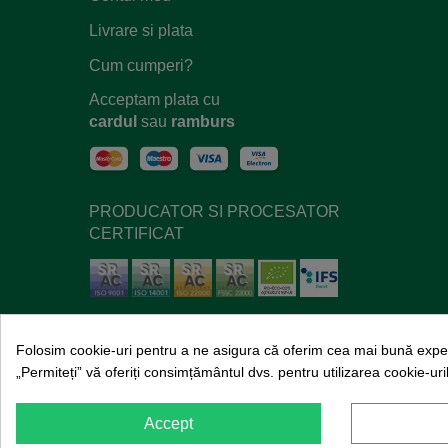
Livrare si plata
Cum cumperi?
Acceptam plata cu
cardul
sau
ramburs
PRODUCATOR SI PROCESATOR
CERTIFICAT
Folosim cookie-uri pentru a ne asigura că oferim cea mai bună exper
„Permiteți” vă oferiți consimțământul dvs. pentru utilizarea cookie-uril
© Copyright 2020
SanoVita
. Toate dreptur
Accept