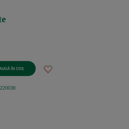
te
AUGĂ ÎN COȘ
220038