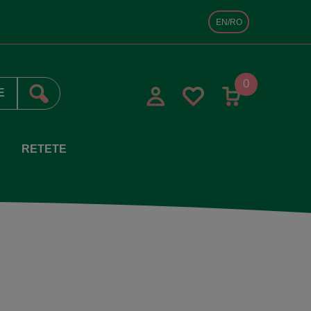
EN/RO
0
RETETE