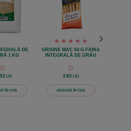
TEGRALĂ DE
GRISINE MAC 50 G-FĂINĂ
TOFU CU 
RĂ 1 KG
INTEGRALĂ DE GRÂU
STER
,53
3,83
14,7
LEI
LEI
Ă ÎN COȘ
ADAUGĂ ÎN COȘ
AD