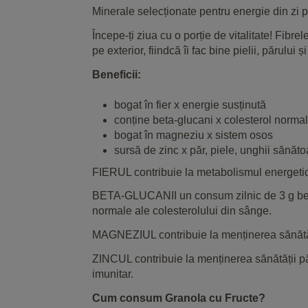
Minerale selecționate pentru energie din zi 
Începe-ți ziua cu o porție de vitalitate! Fibre
pe exterior, fiindcă îi fac bine pielii, părului 
Beneficii:
bogat în fier x energie susținută
conține beta-glucani x colesterol normal
bogat în magneziu x sistem osos
sursă de zinc x păr, piele, unghii sănăt
FIERUL contribuie la metabolismul energetic n
BETA-GLUCANII un consum zilnic de 3 g beta-gl
normale ale colesterolului din sânge.
MAGNEZIUL contribuie la menținerea sănătăți
ZINCUL contribuie la menținerea sănătății păr
imunitar.
Cum consum Granola cu Fructe?