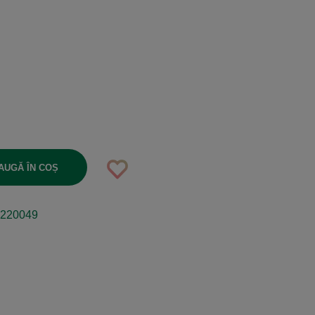
AUGĂ ÎN COȘ
220049