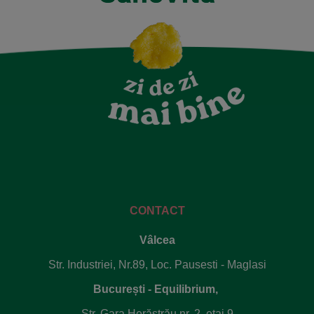
CONTACT
Vâlcea
Str. Industriei, Nr.89, Loc. Pausesti - Maglasi
București - Equilibrium,
Str. Gara Herăstrău nr. 2, etaj 9