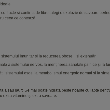
ideale.
u fructe si continut de fibre, alegi o explozie de savoare perfec
ntru ceea ce contează.
istemului imunitar și la reducerea oboselii și extenuării.
lă a sistemului nervos, la menținerea sănătății psihice și la fu
i sistemului osos, la metabolismul energetic normal și la sinte
ală sau iaurt. Se mai poate hidrata peste noapte cu lapte pentr
u extra vitamine și extra savoare.