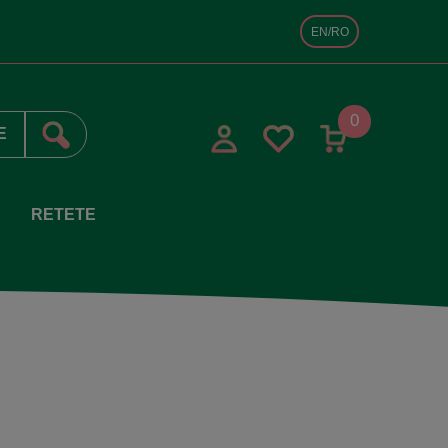
EN/RO
0
RETETE