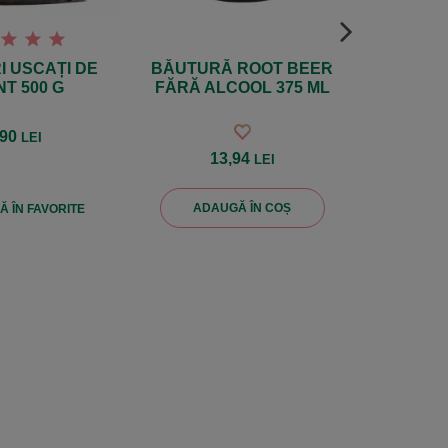
 USCAȚI DE
BĂUTURĂ ROOT BEER
MIGD
NT 500 G
FĂRĂ ALCOOL 375 ML
CR
,90
LEI
13,94
LEI
ADAUGĂ ÎN COȘ
 ÎN FAVORITE
ADAU