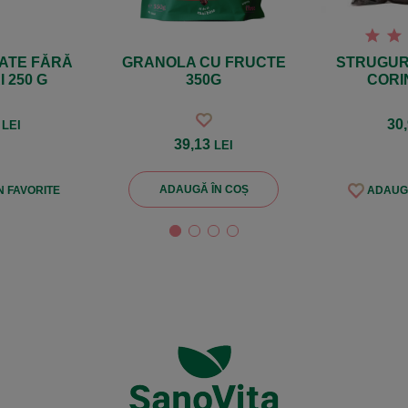
ATE FĂRĂ
GRANOLA CU FRUCTE
STRUGURI
 250 G
350G
CORI
9
30
LEI
39,13
LEI
ADAUGĂ ÎN COȘ
 FAVORITE
ADAUGĂ