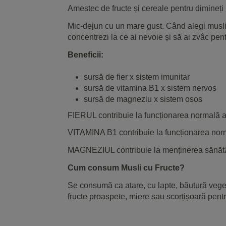
Amestec de fructe și cereale pentru dimineți 
Mic-dejun cu un mare gust. Când alegi musli c
concentrezi la ce ai nevoie și să ai zvâc pe
Beneficii:
sursă de fier x sistem imunitar
sursă de vitamina B1 x sistem nervos
sursă de magneziu x sistem osos
FIERUL contribuie la funcționarea normală a s
VITAMINA B1 contribuie la funcționarea norma
MAGNEZIUL contribuie la menținerea sănătăți
Cum consum Musli cu Fructe?
Se consumă ca atare, cu lapte, băutură veget
fructe proaspete, miere sau scorțișoară pentr