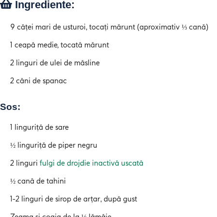
Ingrediente:
9 căței mari de usturoi, tocați mărunt (aproximativ ⅓ cană)
1 ceapă medie, tocată mărunt
2 linguri de ulei de măsline
2 căni de spanac
Sos:
1 linguriță de sare
½ linguriță de piper negru
2 linguri
fulgi de drojdie inactivă uscată
½ cană de tahini
1-2 linguri de sirop de arțar, după gust
Zeama și coaja de la ½ lămâie