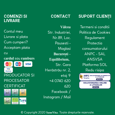
COMENZI SI
CONTACT
SUPORT CLIENȚI
LIVRARE
Termeni si conditii
Vâlcea
Contul meu
Str. Industriei,
Politica de Cookies
Livrare si plata
Nr.89, Loc.
Regulament
Cum cumperi?
Pausesti -
Protectia
Acceptam plata
Maglasi
consumatorului
cu
ANPC - SAL
București -
sau
cardul
ramburs
ANSVSA
Equilibrium,
Str. Gara
Platforma SOL
Herăstrău nr. 2,
Redu risipa
PRODUCATOR SI
etaj 9
PROCESATOR
+4 0740 620
CERTIFICAT
620
Facebook
/
Instagram
/
Mail
© Copyright 2020
. Toate drepturile rezervate.
SanoVita