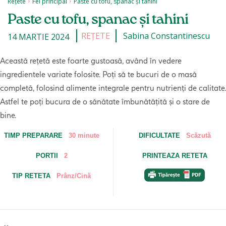
Rețete
Fel principal
Paste cu tofu, spanac și tahini
Paste cu tofu, spanac și tahini
REȚETE
Sabina Constantinescu
14 MARTIE 2024
Această rețetă este foarte gustoasă, având în vedere
ingredientele variate folosite. Poți să te bucuri de o masă
completă, folosind alimente integrale pentru nutrienți de calitate.
Astfel te poți bucura de o sănătate îmbunătățită și o stare de
bine.
TIMP PREPARARE
30 minute
DIFICULTATE
Scăzută
PORTII
2
PRINTEAZA RETETA
TIP RETETA
Prânz/Cină