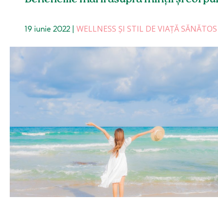
WELLNESS ȘI STIL DE VIAȚĂ SĂNĂTOS
19 iunie 2022
|