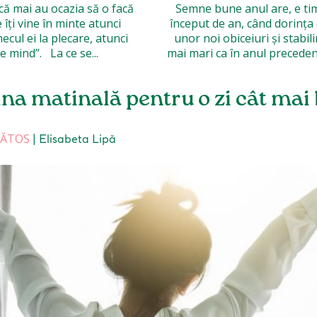
ncă mai au ocazia să o facă
Semne bune anul are, e tim
 îți vine în minte atunci
început de an, când dorința 
mecul ei la plecare, atunci
unor noi obiceiuri și stabi
există șanse mari să experimentezi efectul „blue mind”. La ce se...
mai mari ca în anul precedent - este puternică. Ce
na matinală pentru o zi cât mai
NĂTOS
|
Elisabeta Lipă