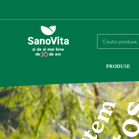
ferent de ce obiectiv îți propui, o condiție esențială pentru a-l atinge est
i pe direcția ta cu același nivel de concentrare și după o mare realizare
ce în ce mai bine. Și cu o Antrenoare de calibrul doamnei Elisabeta Lipă n
ine și o sănătate de invidiat.
PRODUSE