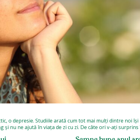
ic, o depresie. Studiile arată cum tot mai mulți dintre noi îș
 și nu ne ajută în viața de zi cu zi. De câte ori v-ați surprins
lui
Semne bune anul are