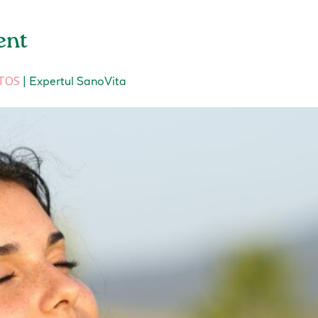
ent
ĂTOS
|
Expertul SanoVita