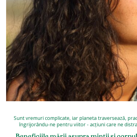
Sunt vremuri complicate, iar planeta traversează, pract
îngrijorându-ne pentru viitor - acțiuni care ne distrag
Beneficiile mării asupra minții și corpu