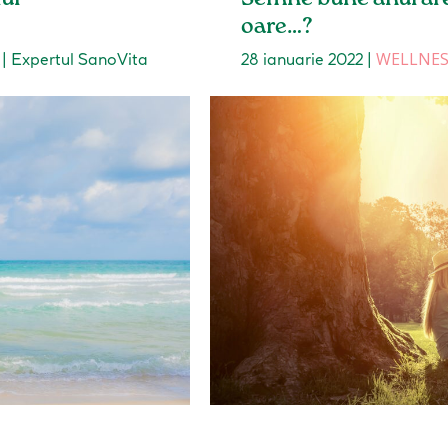
oare…?
WELLNESS
|
Expertul SanoVita
28 ianuarie 2022
|