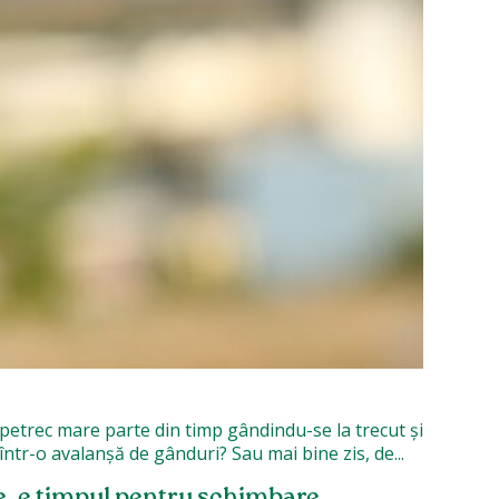
i petrec mare parte din timp gândindu-se la trecut și
 într-o avalanșă de gânduri? Sau mai bine zis, de...
, e timpul pentru schimbare,