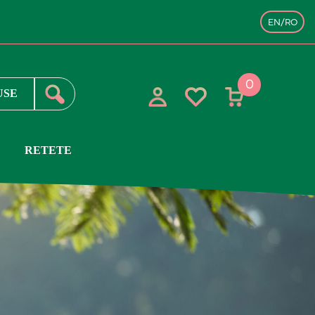
EN/RO
ii care îți sunt sursele de energie, să nu te dai bătut după un eșec și să
Nu este ușor tot timpul să fii în echilibru, dar te poți antrena să fii
de wellness pentru ca tu și cei dargi să vă bucurați de o stare generală
0
RETETE