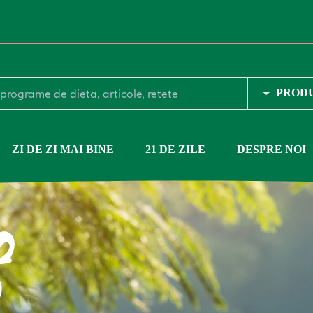
e echilibrul emoțional către care toți tindem. Să fii bine tu cu tine, să șt
 presupun un nivel foarte bun de auto-cunoaștere și de stăpânire de sine. 
ici că nu poate fi altfel! Pe blogul SanoVita te ajută cu idei și sfaturi 
ZI DE ZI MAI BINE
21 DE ZILE
DESPRE NOI