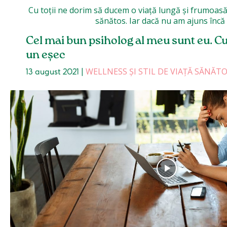
Cu toții ne dorim să ducem o viață lungă și frumoasă, dar mai ales să ne menținem o sănătate de fier, însă acest lucru vine este posibil doar dacă ducem stil de viață
sănătos. Iar dacă nu am ajuns încă la 
Cel mai bun psiholog al meu sunt eu. C
un eșec
WELLNESS ȘI STIL DE VIAȚĂ SĂNĂT
13 august 2021
|