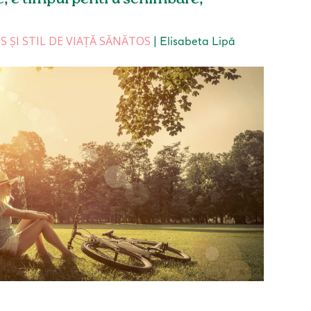
 ȘI STIL DE VIAȚĂ SĂNĂTOS
|
Elisabeta Lipă