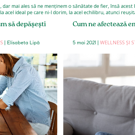
acel ideal pe care ni-l dorim, la acel echilibru, atunci reușita 
um să depășești
Cum ne afectează em
OS
WELLNESS ȘI S
|
Elisabeta Lipă
5 mai 2021
|