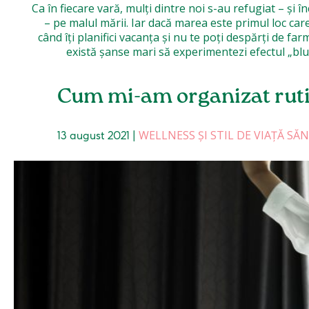
Ca în fiecare vară, mulți dintre noi s-au refugiat – și î
– pe malul mării. Iar dacă marea este primul loc care
când îți planifici vacanța și nu te poți despărți de far
Cum mi-am organizat ruti
WELLNESS ȘI STIL DE VIAȚĂ SĂ
13 august 2021
|