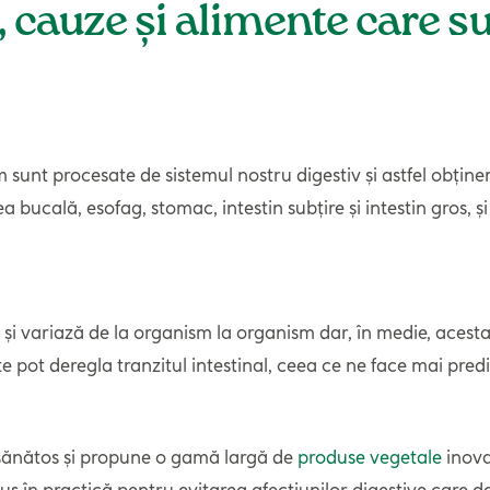
 cauze și alimente care s
unt procesate de sistemul nostru digestiv și astfel obține
a bucală, esofag, stomac, intestin subțire și intestin gros, ș
e și variază de la organism la organism dar, în medie, acesta
te pot deregla tranzitul intestinal, ceea ce ne face mai pre
 sănătos și propune o gamă largă de
produse vegetale
inova
s în practică pentru evitarea afecțiunilor digestive care d