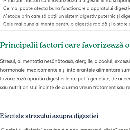
Principalii factori care favorizează o digestie lentă și apar
Ce mai poate afecta buna funcționare a aparatului digesti
Metode prin care să obții un sistem digestiv puternic și di
Cele mai bune alimente pentru o digestie rapidă și o stare 
Principalii factori care favorizează o
Stresul, alimentația nesănătoasă, alergiile, alcoolul, exce
hormonale, medicamentele și intoleranțele alimentare sunt p
favorizează apariția digestiei lente pot fi genetice, de ace
sau nutriționistul înainte de a urma vreun tratament sau r
Efectele stresului asupra digestiei
Cuvântul „dietetic” provine din neo-grecescul „dieta” care 