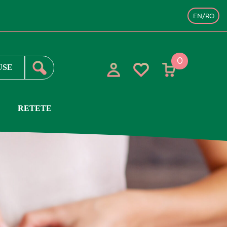
EN/RO
0
RETETE