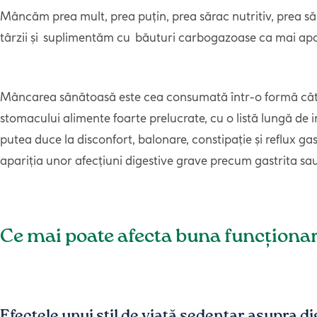
Mâncăm prea mult, prea puțin, prea sărac nutritiv, prea s
târzii și suplimentăm cu băuturi carbogazoase ca mai apo
Mâncarea sănătoasă este cea consumată într-o formă cât mai
stomacului alimente foarte prelucrate, cu o listă lungă de i
putea duce la disconfort, balonare, constipație și reflux g
apariția unor afecțiuni digestive grave precum gastrita sau
Ce mai poate afecta buna funcționar
Efectele unui stil de viață sedentar asupra di