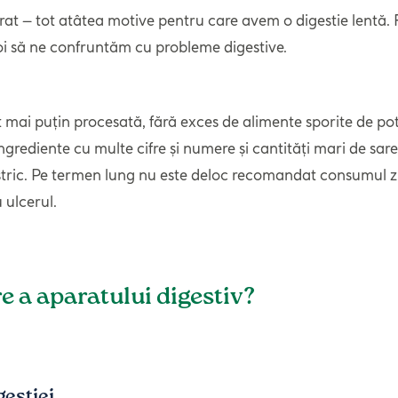
ărat – tot atâtea motive pentru care avem o digestie lentă
i să ne confruntăm cu probleme digestive.
 puțin procesată, fără exces de alimente sporite de potenț
ngrediente cu multe cifre și numere și cantități mari de sar
astric. Pe termen lung nu este deloc recomandat consumul zi
 ulcerul.
e a aparatului digestiv?
gestiei