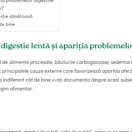
iția problemelor digestive
v?
gestie sănătoasă
de bine
 digestie lentă și apariția problemelo
sul de alimente procesate, băuturile carbogazoase, sedentar
rincipalele cauze externe care favorizează apariția afecțiu
ea indiferent cât de bine v-ați documenta despre acest subie
egim alimentar.
înseamnă „modul de a trăi, arta de a trăi”, ceea ce se presu