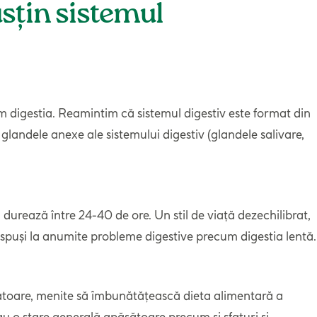
usțin sistemul
m digestia. Reamintim că sistemul digestiv este format din
i glandele anexe ale sistemului digestiv (glandele salivare,
 durează între 24-40 de ore. Un stil de viață dezechilibrat,
dispuși la anumite probleme digestive precum digestia lentă.
toare, menite să îmbunătățească dieta alimentară a
au o stare generală apăsătoare precum și sfaturi și