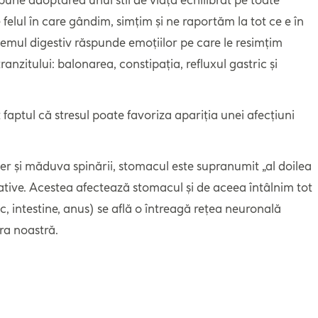
 felul în care gândim, simțim și ne raportăm la tot ce e în
istemul digestiv răspunde emoțiilor pe care le resimțim
nzitului: balonarea, constipația, refluxul gastric și
 faptul că stresul poate favoriza apariția unei afecțiuni
ier și măduva spinării, stomacul este supranumit „al doilea
ative. Acestea afectează stomacul și de aceea întâlnim tot
ac, intestine, anus) se află o întreagă rețea neuronală
ara noastră.