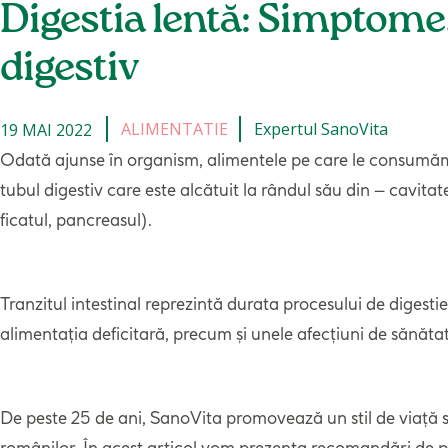
Digestia lentă: Simptome,
digestiv
ALIMENTATIE
Expertul SanoVita
19 MAI 2022
Odată ajunse în organism, alimentele pe care le consumăm s
tubul digestiv care este alcătuit la rândul său din – cavitate
ficatul, pancreasul).
Tranzitul intestinal reprezintă durata procesului de digesti
alimentația deficitară, precum și unele afecțiuni de sănăta
De peste 25 de ani, SanoVita promovează un stil de viață
românilor. În acest articol vom prezenta recomandări de pu