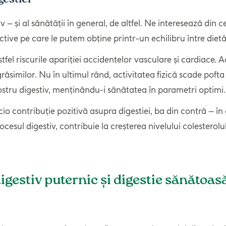
v – și al sănătății în general, de altfel. Ne interesează din
tive pe care le putem obține printr-un echilibru între dietă
stfel riscurile apariției accidentelor vasculare și cardiace. 
grăsimilor. Nu în ultimul rând, activitatea fizică scade pof
nostru digestiv, menținându-i sănătatea în parametri optimi
cio contribuție pozitivă asupra digestiei, ba din contră – î
rocesul digestiv, contribuie la creșterea nivelului colesterol
igestiv puternic și digestie sănătoas