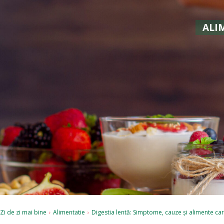
ALI
Zi de zi mai bine
Alimentatie
Digestia lentă: Simptome, cauze și alimente car