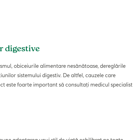
r digestive
ismul, obiceiurile alimentare nesănătoase, dereglările
nilor sistemului digestiv. De altfel, cauzele care
ct este foarte important să consultați medicul specialist
pune adoptarea unui stil de viață echilibrat pe toate