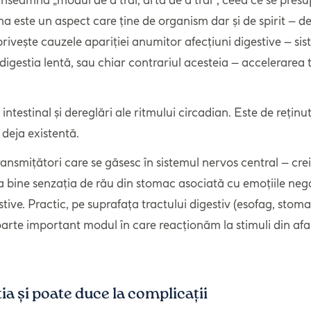
na este un aspect care ține de organism dar și de spirit – de
ce privește cauzele apariției anumitor afecțiuni digestive – s
estia lentă, sau chiar contrariul acesteia – accelerarea tra
estinal și dereglări ale ritmului circadian. Este de reținut
 deja existentă.
ansmițători care se găsesc în sistemul nervos central – cre
ea bine senzația de rău din stomac asociată cu emoțiile neg
estive. Practic, pe suprafața tractului digestiv (esofag, stom
foarte important modul în care reacționăm la stimuli din af
a și poate duce la complicații