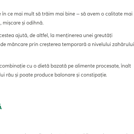
 ce în ce mai mult să trăim mai bine – să avem o calitate mai
, mișcare și odihnă.
Acestea ajută, de altfel, la menținerea unei greutăți
ta de mâncare prin creșterea temporară a nivelului zahărului
.
n combinație cu o dietă bazată pe alimente procesate, înalt
ului rău și poate produce balonare și constipație.
ă