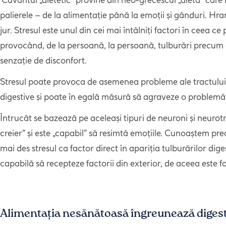
palierele – de la alimentație până la emoții și gânduri. Hra
jur. Stresul este unul din cei mai întâlniți factori în ceea 
provocând, de la persoană, la persoană, tulburări precum dig
senzație de disconfort.
Stresul poate provoca de asemenea probleme ale tractului int
digestive și poate în egală măsură să agraveze o problemă
Întrucât
se bazează pe aceleași tipuri de neuroni și neurotr
creier” și este „capabil” să resimtă emoțiile. Cunoaștem pr
mai des stresul ca factor direct în apariția tulburărilor dig
capabilă să recepteze factorii din exterior, de aceea este 
Alimentația nesănătoasă îngreunează digesti