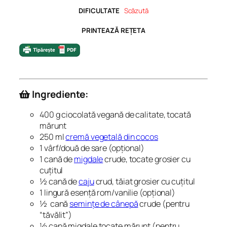
DIFICULTATE
Scăzută
PRINTEAZĂ REȚETA
Ingrediente:
400 g ciocolată vegană de calitate, tocată
mărunt
250 ml
cremă vegetală din cocos
1 vârf/două de sare (opțional)
1 cană de
migdale
crude, tocate grosier cu
cuțitul
½ cană de
caju
crud, tăiat grosier cu cuțitul
1 lingură esență rom/vanilie (opțional)
½ cană
semințe de cânepă
crude (pentru
“tăvălit”)
½ cană migdale tocate mărunt (pentru