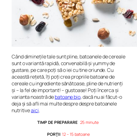
Când diminețile tale sunt pline, batoanele de cereale
sunt o variantă rapidă, convenabilă și yummy de
gustare, pe care poți să o iei cu tine oriunde. Cu
această rețetă, îți poți crea propriile batoane de
cereale cu ingrediente sănătoase, pline de nutrienți
și – la fel de important! – gustoase! Poți încerca și
varianta noastră de
batoane bio
, dacă nu ai făcut-o
deja și să afli mai multe despre despre batoanele
nutritive
aici
.
TIMP DE PREPARARE
25 minute
PORȚII
12 – 15 batoane