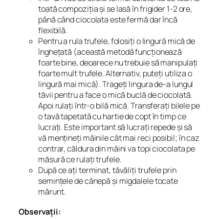
toată compoziția și se lasă în frigider 1-2 ore,
până când ciocolata este fermă dar încă
flexibilă.
Pentru a rula trufele, folosiți o lingură mică de
înghețată (această metodă funcționează
foarte bine, deoarece nu trebuie să manipulați
foarte mult trufele. Alternativ, puteți utiliza o
lingură mai mică). Trageți lingura de-a lungul
tăvii pentru a face o mică buclă de ciocolată.
Apoi rulați într-o bilă mică. Transferați bilele pe
o tavă tapetată cu hartie de copt în timp ce
lucrați. Este important să lucrați repede și să
vă mențineți mâinile cât mai reci posibil; în caz
contrar, căldura din mâini va topi ciocolata pe
măsură ce rulați trufele.
După ce ați terminat, tăvăliți trufele prin
semințele de cânepă și migdalele tocate
mărunt.
Observații: