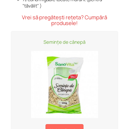
“tăvălit” )
Vrei să pregătești rețeta? Cumpără
produsele!
Semințe de cânepă