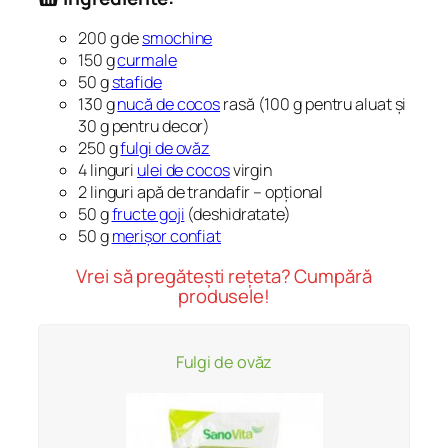
200 g de
smochine
150 g
curmale
50 g
stafide
130 g
nucă de cocos
rasă (100 g pentru aluat și
30 g pentru decor)
250 g
fulgi de ovăz
4 linguri
ulei de cocos
virgin
2 linguri apă de trandafir – opțional
50 g
fructe goji
(deshidratate)
50 g
merișor confiat
Vrei să pregătești rețeta? Cumpără
produsele!
Fulgi de ovăz