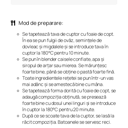
Mod de preparare:
Se tapetează tava de cuptor cu foaie de copt.
În ea se pun fulgii de ovăz, semințele de
dovleac și migdalele și se introduce tava în
cuptor la 180°C pentru 10 minute.
Se pun în blender caisele confiate, apa și
siropul de arțar sau mierea. Se mărunțesc
foarte bine, până se obține o pastă foarte fină.
Toate ingredientele rețetei se pun într-un vas
mai adânc și se amestecă bine cu mâna.
Se tapetează forma dorită cu foaie de copt, se
adaugă compoziția obținută, se presează
foarte bine cu dosul unei linguri și se introduce
în cuptor la 180°C pentru 20 minute.
După ce se scoate tava de la cuptor, se lasă la
răcit compoziția. Batoanele se servesc reci.