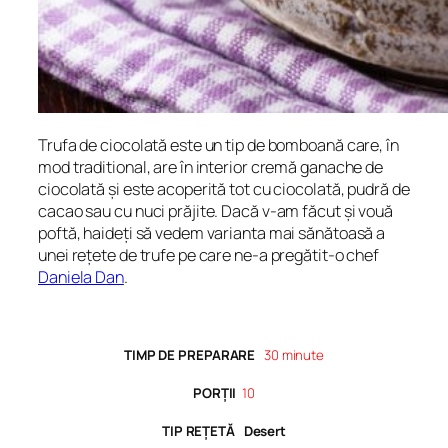
Trufa de ciocolată este un tip de bomboană care, în
mod traditional, are în interior cremă ganache de
ciocolată și este acoperită tot cu ciocolată, pudră de
cacao sau cu nuci prăjite. Dacă v-am făcut și vouă
poftă, haideți să vedem varianta mai sănătoasă a
unei rețete de trufe pe care ne-a pregătit-o chef
Daniela Dan
.
TIMP DE PREPARARE
30 minute
PORȚII
10
TIP REȚETĂ Desert