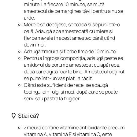
minute. La fiecare 10 minute, se mută
amestecul de pe marginea tăvii pentru a nu se
arde.
Merele se decojesc, se toacă și se pun într-o
oală. Adaugă apa amestecată cu miere și
fierbe merele în acest amestec până când
devin moi.
Adaugă zmeura și fierbe timp de 10 minute.
Pentru a îngroșa compoziția, adaugă peste ea
amidonul de porumb amestecat cu apă rece,
după care agită foarte bine. Amestecul obținut
se pune într-un vas plat, la răcit.
Când este suficient de rece, se adaugă
topingul din fulgi și nuci, după care se poate
servi sau păstra la frigider.
Știai că?
Zmeura conține vitamine antioxidante precum
vitamina A, vitamina E și vitamina C, este