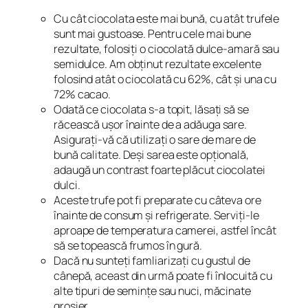
Cu cât ciocolata este mai bună, cu atât trufele
sunt mai gustoase. Pentru cele mai bune
rezultate, folosiți o ciocolată dulce-amară sau
semidulce. Am obținut rezultate excelente
folosind atât o ciocolată cu 62%, cât și una cu
72% cacao.
Odată ce ciocolata s-a topit, lăsați să se
răcească ușor înainte de a adăuga sare.
Asigurați-vă că utilizați o sare de mare de
bună calitate. Deși sarea este opțională,
adaugă un contrast foarte plăcut ciocolatei
dulci.
Aceste trufe pot fi preparate cu câteva ore
înainte de consum și refrigerate. Serviți-le
aproape de temperatura camerei, astfel încât
să se topească frumos în gură.
Dacă nu sunteți famliarizați cu gustul de
cânepă, aceast din urmă poate fi înlocuită cu
alte tipuri de semințe sau nuci, măcinate
grosier.