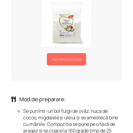
Vezi detalii produs
Mod de preparare:
Se pun într-un bol fulgii de ovăz, nuca de
cocos, migdalele și uleiul și se amestecă bine
cu mâinile. Compoziția se pune pe o tavă de
aragaz și se coace la 160 grade timp de 25