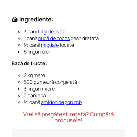
Ingrediente:
3 căni
fulgi de ovăz
1 cană
nucă de cocos
deshidratată
½ cană
migdale
tocate
5 linguri ulei
Bază de fructe:
2 kg mere
500 g zmeură congelată
3 linguri miere
2 căni apă
½ cană
amidon de porumb
Vrei să pregătești rețeta? Cumpără
produsele!