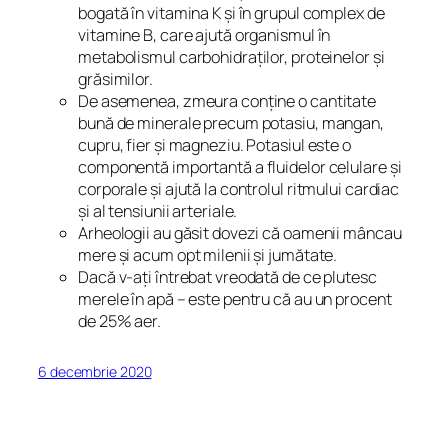
bogată în vitamina K și în grupul complex de
vitamine B, care ajută organismul în
metabolismul carbohidraților, proteinelor și
grăsimilor.
De asemenea, zmeura conține o cantitate
bună de minerale precum potasiu, mangan,
cupru, fier și magneziu. Potasiul este o
componentă importantă a fluidelor celulare și
corporale și ajută la controlul ritmului cardiac
și al tensiunii arteriale.
Arheologii au găsit dovezi că oamenii mâncau
mere și acum opt milenii și jumătate.
Dacă v-ați întrebat vreodată de ce plutesc
merele în apă – este pentru că au un procent
de 25% aer.
6 decembrie 2020