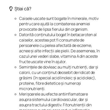
Știai că?
Caisele uscate sunt bogate în minerale, motiv
pentru care ajută la combaterea anemiei
provocate de lipsa fierului din organism.
Datorită conținutului bogat în betacaroten al
caiselor, acestea pot fi consumate de
persoanele cu pielea afectată de eczeme,
acnee și alte infecții ale pielii. De asemenea, în
cazul unei vederi slabe, vitamina A din aceste
fructe uscate vine în ajutor.
Semințele de dovleac au mulți nutrienți, dar și
calorii, cu un conținut deosebit de ridicat de
grăsimi (în special acid linoleic și acid oleic),
proteine, fibre dietetice și numeroși
micronutrienți.
Merișoarele au efecte antiinflamatoare
asupra sistemului cardiovascular, dar și
asupra tractului digestiv. Fitonutrienții din