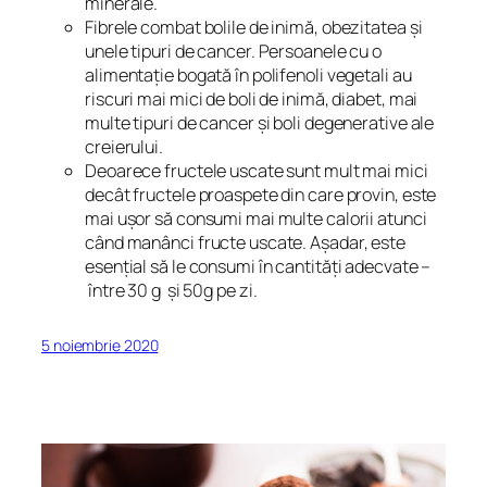
minerale.
Fibrele combat bolile de inimă, obezitatea și
unele tipuri de cancer. Persoanele cu o
alimentație bogată în polifenoli vegetali au
riscuri mai mici de boli de inimă, diabet, mai
multe tipuri de cancer și boli degenerative ale
creierului.
Deoarece fructele uscate sunt mult mai mici
decât fructele proaspete din care provin, este
mai ușor să consumi mai multe calorii atunci
când manânci fructe uscate. Așadar, este
esențial să le consumi în cantități adecvate –
între 30 g și 50g pe zi.
5 noiembrie 2020