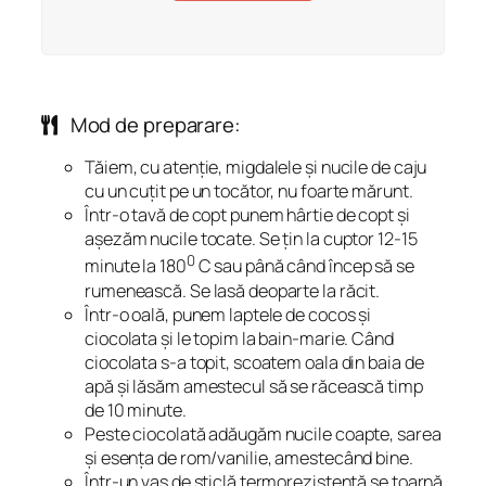
Mod de preparare:
Tăiem, cu atenție, migdalele și nucile de caju
cu un cuțit pe un tocător, nu foarte mărunt.
Într-o tavă de copt punem hârtie de copt și
așezăm nucile tocate. Se țin la cuptor 12-15
0
minute la 180
C sau până când încep să se
rumenească. Se lasă deoparte la răcit.
Într-o oală, punem laptele de cocos și
ciocolata și le topim la bain-marie. Când
ciocolata s-a topit, scoatem oala din baia de
apă și lăsăm amestecul să se răcească timp
de 10 minute.
Peste ciocolată adăugăm nucile coapte, sarea
și esența de rom/vanilie, amestecând bine.
Într-un vas de sticlă termorezistentă se toarnă