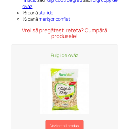
ovăz
½ cană
stafide
½ cană
merișor confiat
Vrei să pregătești rețeta? Cumpără
produsele!
Fulgi de ovăz
Vezi detalii produs