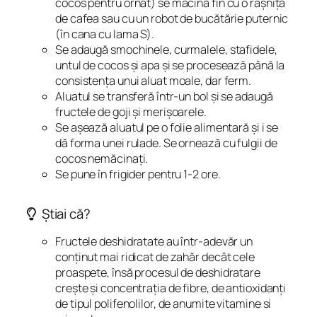
cocos pentru ornat) se macină fin cu o râșniță
de cafea sau cu un robot de bucătărie puternic
(în cana cu lama S).
Se adaugă smochinele, curmalele, stafidele,
untul de cocos și apa și se procesează până la
consistența unui aluat moale, dar ferm.
Aluatul se transferă într-un bol și se adaugă
fructele de goji și merișoarele.
Se așează aluatul pe o folie alimentară și i se
dă forma unei rulade. Se ornează cu fulgii de
cocos nemăcinați.
Se pune în frigider pentru 1-2 ore.
Știai că?
Fructele deshidratate au într-adevăr un
conținut mai ridicat de zahăr decât cele
proaspete, însă procesul de deshidratare
crește și concentrația de fibre, de antioxidanți
de tipul polifenolilor, de anumite vitamine si