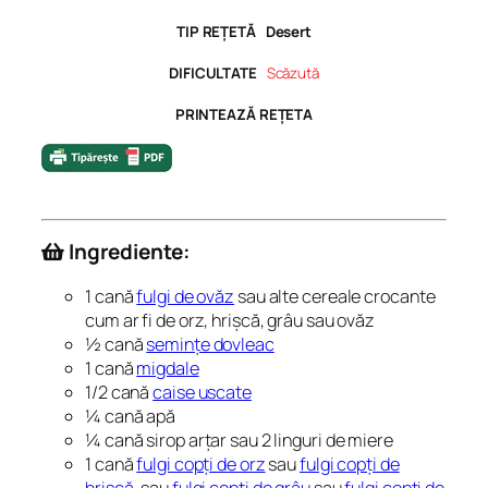
TIP REȚETĂ Desert
DIFICULTATE
Scăzută
PRINTEAZĂ REȚETA
Ingrediente:
1 cană
fulgi de ovăz
sau alte cereale crocante
cum ar fi de orz, hrișcă, grâu sau ovăz
½ cană
semințe dovleac
1 cană
migdale
1/2 cană
caise uscate
¼ cană apă
¼ cană sirop arțar sau 2 linguri de miere
1 cană
fulgi copți de orz
sau
fulgi copți de
hrișcă,
sau
fulgi copți de grâu
sau
fulgi copți de