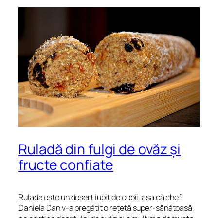
Ruladă din fulgi de ovăz și
fructe confiate
Rulada este un desert iubit de copii, așa că chef
Daniela Dan v-a pregătit o rețetă super-sănătoasă,