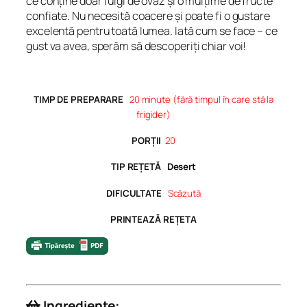
ce conține doar fulgi de ovăz și o mulțime de fructe
confiate. Nu necesită coacere și poate fi o gustare
excelentă pentru toată lumea. Iată cum se face – ce
gust va avea, sperăm să descoperiți chiar voi!
TIMP DE PREPARARE
20 minute (fără timpul în care stă la
frigider)
PORȚII
20
TIP REȚETĂ Desert
DIFICULTATE
Scăzută
PRINTEAZĂ REȚETA
Ingrediente: