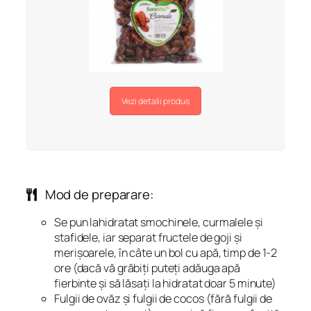
Vezi detalii produs
Mod de preparare:
Se pun lahidratat smochinele, curmalele și
stafidele, iar separat fructele de goji și
merișoarele, în câte un bol cu apă, timp de 1-2
ore (dacă vă grăbiți puteți adăuga apă
fierbinte și să lăsați la hidratat doar 5 minute)
Fulgii de ovăz și fulgii de cocos (fără fulgii de